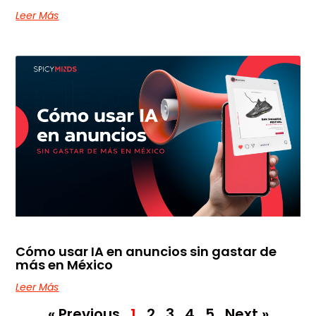
Leer Más
Cómo usar IA en anuncios sin gastar de
más en México
Leer Más
« Previous
1
2
3
4
5
Next »