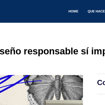
HOME
QUE HAC
iseño responsable sí im
C