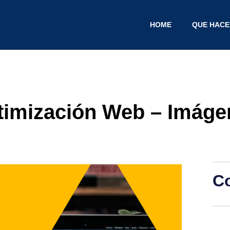
HOME
QUE HAC
timización Web – Imáge
C