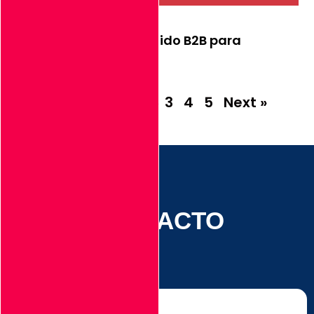
Estrategias de contenido B2B para
mercado mexicano
Leer Más
« Previous
1
2
3
4
5
Next »
CONTACTO