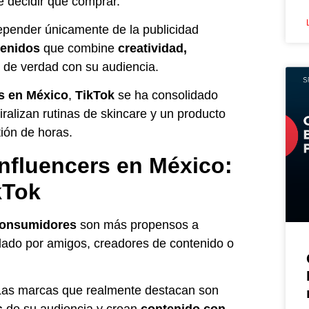
e decidir qué comprar.
epender únicamente de la publicidad
tenidos
que combine
creatividad,
de verdad con su audiencia.
os en México
,
TikTok
se ha consolidado
ralizan rutinas de skincare y un producto
ión de horas.
influencers en México:
kTok
consumidores
son más propensos a
ado por amigos, creadores de contenido o
. Las marcas que realmente destacan son